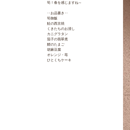
筍！春を感じますね～
‥お品書き‥
筍御飯　
鮭の西京焼
くきたちのお浸し
カニグラタン
茄子の翡翠煮
鯉のたまご
胡麻豆腐
オレンジ・苺
ひとくちケーキ