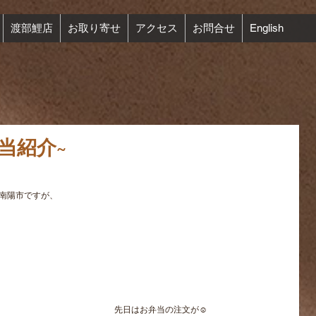
渡部鯉店
お取り寄せ
アクセス
お問合せ
English
当紹介~
た南陽市ですが、
先日はお弁当の注文が☺