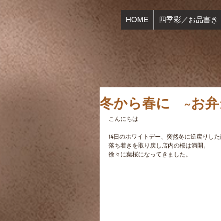
HOME
四季彩／お品書き
冬から春に ~お弁
こんにちは
14日のホワイトデー、突然冬に逆戻りし
落ち着きを取り戻し店内の桜は満開。
徐々に葉桜になってきました。