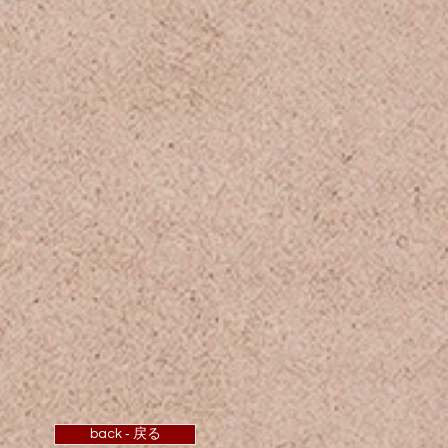
back ‐ 戻る