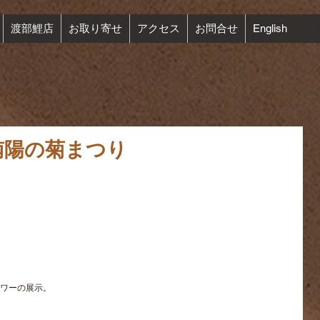
渡部鯉店
お取り寄せ
アクセス
お問合せ
English
南陽の菊まつり
ワーの展示。