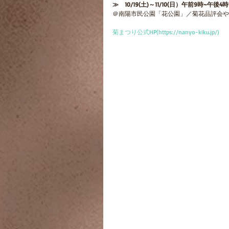
≫　10/19(土)～11/10(日）午前9時~午後4時
＠南陽市民公園「花公園」／菊花品評会や
菊まつり公式HP(https://nanyo-kiku.jp/)