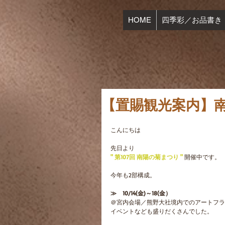
HOME
四季彩／お品書き
【置賜観光案内】
こんにちは
先日より
" 第107回 南陽の菊まつり "
 開催中です。
今年も2部構成。
≫　10/14(金)～18(金）
＠宮内会場／熊野大社境内でのアートフラ
イベントなども盛りだくさんでした。