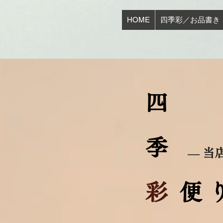
HOME
四季彩／お品書き
四
季
― 当
彩
便