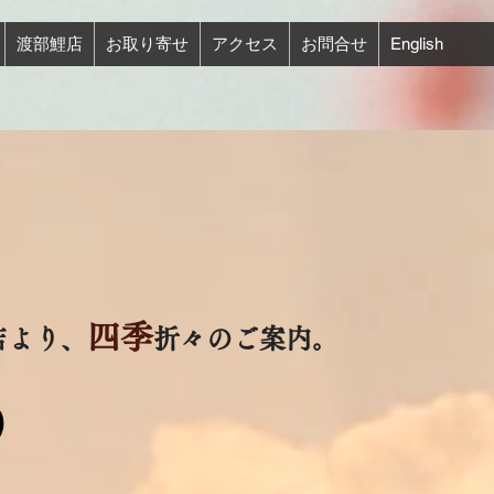
渡部鯉店
お取り寄せ
アクセス
お問合せ
English
四季
店より、
折々のご案内。
 り