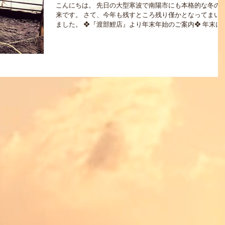
こんにちは。 先日の大型寒波で南陽市にも本格的な冬の到
来です。 さて、今年も残すところ残り僅かとなってまいり
ました。 ❖『渡部鯉店』より年末年始のご案内❖ 年末に
けて、鯉の注文受付中です。 地方発送の贈答用に詰め合わ
せも承っております。 ...