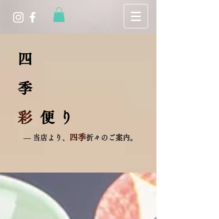
四
季
彩
便 り
四季
― 当店より、
折々のご案内。