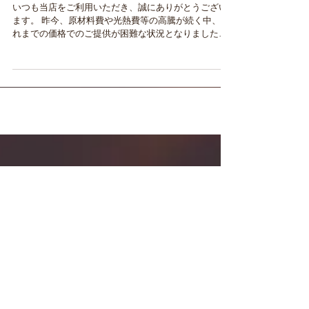
メニュー改定のお知らせ(R7.11～)
いつも当店をご利用いただき、誠にありがとうござい
ます。 昨今、原材料費や光熱費等の高騰が続く中、こ
れまでの価格でのご提供が困難な状況となりました。
お客様にはご負担をおかけすることになり誠に恐縮で
はございますが、 2025年11月5日(水) より現メニュー
価格・内容の一部を改定 させていただくことをお知ら
せいたします。 今後もたくさんのお客様に喜んでいた
だけるよう、より良いサービスの提供に努めてまいり
ます。何卒ご理解を賜りますようお願い申し上げま
す。 今後とも変わらぬご愛顧のほど、何卒よろしくお
願い申し上げます。
・・・・・・・・・・・・・・・・・・・・・・・・
・・・・ 宴会や法要のお料理もリニューアルし、タペ
ストリーやメニュー表も新しくなりました。 皆様のご
アーカイブ
来店をお待ちしております。 店主
2026年7月
（1）
1件の記事
2026年4月
（1）
1件の記事
2026年1月
（2）
2件の記事
2025年11月
（1）
1件の記事
2025年10月
（1）
1件の記事