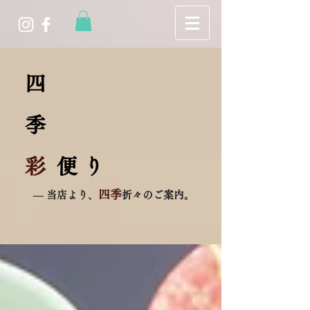
四
季
彩
便 り
四季
― 当店より、
折々のご案内。