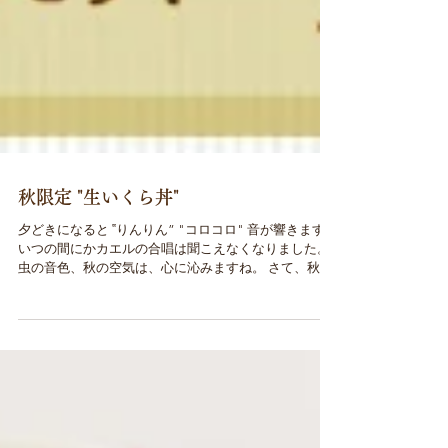
秋限定 "生いくら丼"
夕どきになると ‟りんりん” "コロコロ" 音が響きます。
いつの間にかカエルの合唱は聞こえなくなりました。
虫の音色、秋の空気は、心に沁みますね。 さて、秋で
す。 秋限定メニューは ‟ 生いくら丼 ” 1500円(税抜) ミ
ニかけそば・うどんセット 1650円(税抜)...