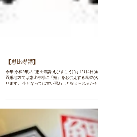
【恵比寿講】
今年(令和2年)の"恵比寿講(えびすこう)"は12月4日(金)！
置賜地方では恵比寿様に「鯉」をお供えする風習があ
ります。 今となっては古い習わしと捉えられるかもし
れませんが、 暦や風習などは、日常のなかにある季節
感を感じさせてくれます。...