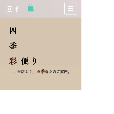
四
季
彩
便 り
四季
― 当店より、
折々のご案内。