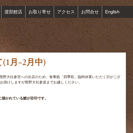
渡部鯉店
お取り寄せ
アクセス
お問合せ
English
1月~2月中)
は熊野大社参宮への出店のため、食事処「四季彩」臨時休業いただく日がござ
お掛けしますが熊野大社参道までお越しください。
物に描かれている鯉が目印です。