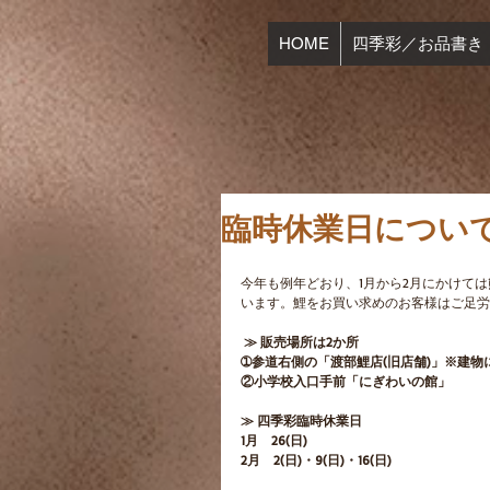
HOME
四季彩／お品書き
臨時休業日について(
今年も例年どおり、1月から2月にかけて
います。鯉をお買い求めのお客様はご足労
 ≫ 販売場所は2か所
➀参道右側の「渡部鯉店(旧店舗)」※建
②小学校入口手前「にぎわいの館」
≫ 四季彩臨時休業日
1月　26(日)
2月　2(日)・9(日)・16(日)